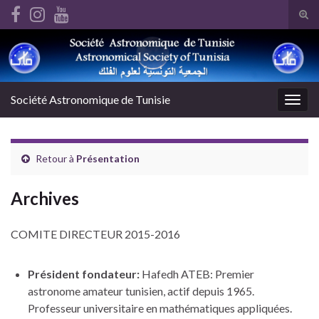
Tog
sear
ri
Search for:
for
Société Astronomique de Tunisie
Togg
navig
Retour à
Présentation
Archives
COMITE DIRECTEUR 2015-2016
Président fondateur:
Hafedh ATEB: Premier
astronome amateur tunisien, actif depuis 1965.
Professeur universitaire en mathématiques appliquées.