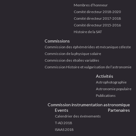
klink panel
Membres d’honneur
klink satın al
Comité directeur 2018-2020
klink Panel
Comité directeur 2017-2018
klink Panel
Comité directeur 2015-2016
klink Panel
Histoire de la SAT
klink Panel
Commissions
klink Panel
Commission des éphémérides et mécanique céleste
klink Panel
Commission de la physique solaire
klink Panel
Commission des étoiles variables
klink Panel
Commission Histoire et vulgarisation de l’astronomie
klink Panel
Activités
klink panel
Astrophotographie
klink panel
Astronomie populaire
klink panel
Publications
klink giriş
Commission instrumentation astronomique
Events
Partenaires
e image upload
Calendrier des événements
tebet
T-AD 2018
ibet
ISAAS 2018
iganbet