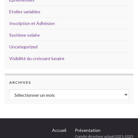
klink panel
Etoiles variables
klink panel
klink panel
Inscription et Adhésion
klink panel
Système solaire
klink panel
klink panel
Uncategorized
klink panel
cklink
Visibilité du croissant lunaire
klink panel
klink panel
klink panel
ARCHIVES
klink panel
Archives
klink panel
klink panel
klink panel
klink panel
klink panel
Accueil
Présentation
klink panel
Comité directeur actuel 2021-2023