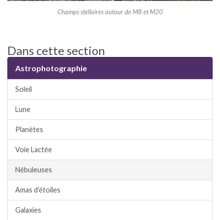
klink panel
Champs stellaires autour de M8 et M20
klink panel
klink panel
klink panel
Dans cette section
klink panel
klink panel
Astrophotographie
klink panel
uminati
Soleil
cklink
klink Panel
Lune
cklink
Planètes
klink Panel
sal oku
Voie Lactée
klink Panel
klink Panel
Nébuleuses
klink panel
Amas d’étoiles
sal Oku
cklink
Galaxies
klink panel