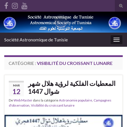
Tog
sear
i
Search for:
for
Société Astronomique de Tunisie
Togg
navig
CATÉGORIE :
VISIBILITÉ DU CROISSANT LUNAIRE
المعطيات الفلكية لرؤية هلال شهر
MAR
12
شوال 1447
De
Web Master
dans la catégorie
Astronomie populaire
,
Campagnes
d'observation
,
Visibilité du croissant lunaire