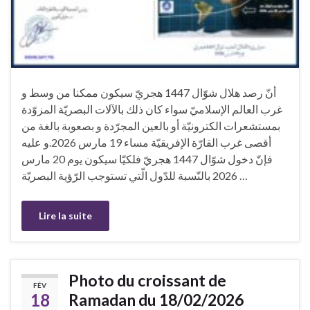
أنّ رصد هلال شوّال 1447 هجريّ سيكون ممكنا من وسط و
غرب العالم الإسلاميّ سواء كان ذلك بالآلات البصريّة المزوّدة
بمستشعرات الكترونيّة أو بالعين المجرّدة و بصعوبة بالغة من
أقصى غرب القارّة الإفريقيّة مساء 19 مارس 2026.و عليه
فإنّ دخول شوّال 1447 هجريّ فلكيّا سيكون يوم 20 مارس
2026 بالنّسبة للدّول الّتي تستوجب الرّؤية البصريّة …
Lire la suite
Photo du croissant de
FÉV
18
Ramadan du 18/02/2026