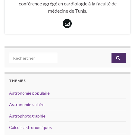
ink panel
conférence agrégé en cardiologie à la faculté de
ink satın al
médecine de Tunis.
ink Panel
ink Panel
ink Panel
ink Panel
ink Panel
ink Panel
Search for:
ink Panel
ink Panel
ink Panel
ink panel
THÈMES
ink panel
Astronomie populaire
ink panel
ink giriş
Astronomie solaire
image upload
Astrophotographie
bet
et
Calculs astronomiques
anbet