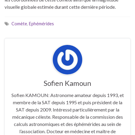
ink panel
visuelle globale estimée durant cette dernière période.
ink panel
ink panel
Comète
,
Ephémérides
ink panel
ink panel
ink panel
ink panel
ink
ink panel
ink panel
ink panel
Sofien Kamoun
ink panel
ink panel
Sofien KAMOUN: Astronome amateur depuis 1993, et
ink panel
membre de la SAT depuis 1995 et puis président de la
ink panel
SAT depuis 2009. Intéressé particulièrement par la
ink panel
mécanique céleste. Responsable de la commission des
ink panel
calculs astronomiques et des éphémérides au sein de
ink panel
l’association. Docteur en médecine et maître de