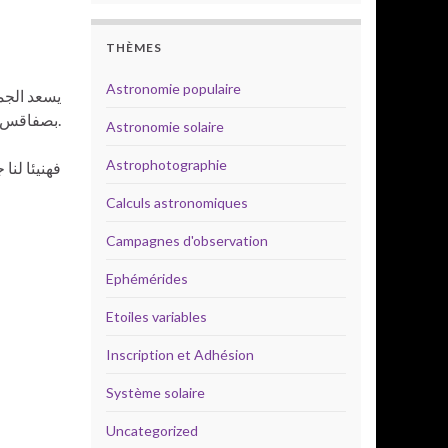
THÈMES
Astronomie populaire
يسعد الجمع
بصفاقس.
Astronomie solaire
Astrophotographie
فهنيئا لنا 
Calculs astronomiques
Campagnes d'observation
Ephémérides
Etoiles variables
Inscription et Adhésion
Système solaire
Uncategorized