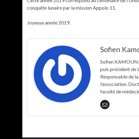
Cette année 2019 correspond au centenaire de l’Unio
acklink panel
conquête lunaire par la mission Appolo 11.
acklink panel
acklink panel
Joyeuse année 2019.
acklink panel
acklink panel
acklink panel
acklink panel
Sofien Kam
luminati
acklink
Sofien KAMOUN: A
acklink Panel
puis président de 
acklink
Responsable de la
acklink Panel
l’association. Doc
asal oku
faculté de médecin
acklink Panel
acklink Panel
acklink panel
asal Oku
acklink
acklink panel