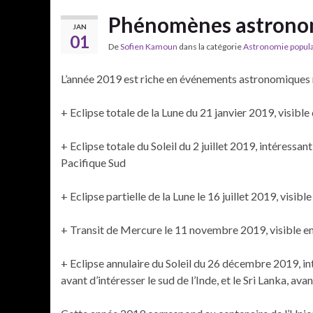
acklink panel
Phénomènes astronom
JAN
acklink panel
01
acklink panel
De
Sofien Kamoun
dans la catégorie
Astronomie popula
cklink satın al
L’année 2019 est riche en événements astronomiques re
cklink satın al
acklink panel
+ Eclipse totale de la Lune du 21 janvier 2019, visible d
acklink panel
acklink panel
+ Eclipse totale du Soleil du 2 juillet 2019, intéressant
acklink panel
Pacifique Sud
acklink panel
acklink panel
+ Eclipse partielle de la Lune le 16 juillet 2019, visibl
acklink panel
acklink panel
+ Transit de Mercure le 11 novembre 2019, visible en 
acklink panel
acklink panel
+ Eclipse annulaire du Soleil du 26 décembre 2019, int
acklink panel
avant d’intéresser le sud de l’Inde, et le Sri Lanka, av
acklink panel
acklink panel