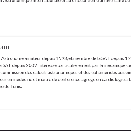
n Astronomique Internationale et au cinquantième anniversaire de 
oun
stronome amateur depuis 1993, et membre de la SAT depuis 19
la SAT depuis 2009. Intéressé particulièrement par la mécanique cé
 commission des calculs astronomiques et des éphémérides au sein
teur en médecine et maître de conférence agrégé en cardiologie à l
e de Tunis.