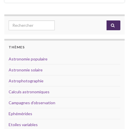
 Forum
iriş
escort
Search for:
is
et
iriş
et
THÈMES
akarya
akarya
Astronomie populaire
akarya
Astronomie solaire
Astrophotographie
is
Calculs astronomiques
iriş
Campagnes d'observation
t giriş
Ephémérides
et
t giriş
Etoiles variables
shabet