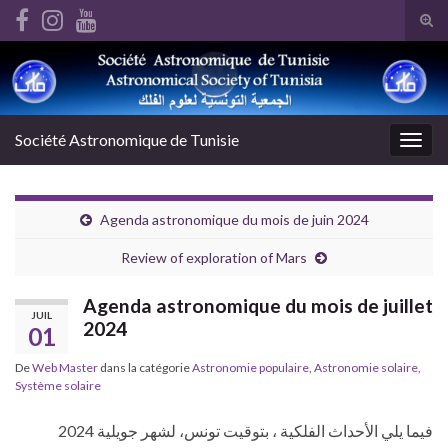
 panel
Tog
 panel
sear
 paketleri
Search for:
for
k
k
k
Société Astronomique de Tunisie
Togg
k
navig
 panel
 panel
Agenda astronomique du mois de juin 2024
 panel
 panel
Review of exploration of Mars
 panel
 panel
Agenda astronomique du mois de juillet
JUIL
 panel
2024
01
 panel
De
Web Master
dans la catégorie
Astronomie populaire
,
Astronomie solaire
,
 panel
Système solaire
 panel
 panel
فيما يلي الأحداث الفلكية ، بتوقيت تونس، لشهر جويلية 2024
 panel