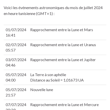
 panel
Voici les événements astronomiques du mois de juillet 2024
 panel
en heure tunisienne (GMT+1) :
 panel
satın al
satın al
01/07/2024
Rapprochement entre la Lune et Mars
 panel
16:41
 panel
02/07/2024
Rapprochement entre la Lune et Uranus
 panel
05:57
 panel
 panel
03/07/2024
Rapprochement entre la Lune et Jupiter
 panel
04:46
 panel
05/07/2024
La Terre à son aphélie
 panel
04:00
Distance au Soleil = 1,01673 UA
 panel
 panel
05/07/2024
Nouvelle lune
 panel
21:57
 panel
07/07/2024
Rapprochement entre la Lune et Mercure
 panel
20:29