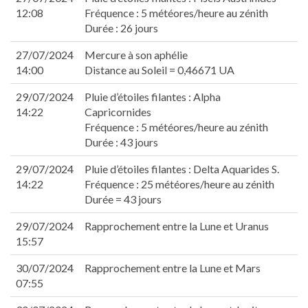
12:08
Fréquence : 5 météores/heure au zénith
 panel
Durée : 26 jours
 panel
 panel
27/07/2024
Mercure à son aphélie
 panel
14:00
Distance au Soleil = 0,46671 UA
 panel
 panel
29/07/2024
Pluie d’étoiles filantes : Alpha
14:22
Capricornides
 panel
Fréquence : 5 météores/heure au zénith
k
Durée : 43 jours
 panel
 panel
29/07/2024
Pluie d’étoiles filantes : Delta Aquarides S.
 panel
14:22
Fréquence : 25 météores/heure au zénith
 panel
Durée = 43 jours
 panel
29/07/2024
Rapprochement entre la Lune et Uranus
 panel
15:57
 panel
 panel
30/07/2024
Rapprochement entre la Lune et Mars
 panel
07:55
 panel