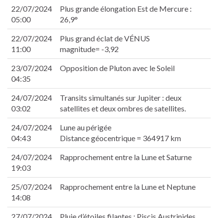
 panel
22/07/2024
Plus grande élongation Est de Mercure :
 panel
05:00
26,9°
 Panel
22/07/2024
Plus grand éclat de VÉNUS
k
11:00
magnitude= -3,92
k
k
23/07/2024
Opposition de Pluton avec le Soleil
 panel
04:35
 panel
24/07/2024
Transits simultanés sur Jupiter : deux
k
03:02
satellites et deux ombres de satellites.
k
link
24/07/2024
Lune au périgée
k
04:43
Distance géocentrique = 364917 km
k
24/07/2024
Rapprochement entre la Lune et Saturne
satın al
19:03
 panel
 panel
25/07/2024
Rapprochement entre la Lune et Neptune
 panel
14:08
 panel
 panel
27/07/2024
Pluie d’étoiles filantes : Piscis Austrinides