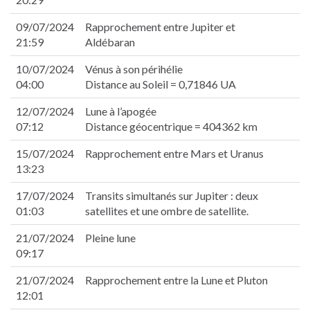
 panel
 panel
09/07/2024
Rapprochement entre Jupiter et
 panel
21:59
Aldébaran
 panel
10/07/2024
Vénus à son périhélie
 panel
04:00
Distance au Soleil = 0,71846 UA
 panel
 panel
12/07/2024
Lune à l’apogée
i
07:12
Distance géocentrique = 404362 km
k
 Panel
15/07/2024
Rapprochement entre Mars et Uranus
13:23
k
 Panel
17/07/2024
Transits simultanés sur Jupiter : deux
ku
01:03
satellites et une ombre de satellite.
 Panel
 Panel
21/07/2024
Pleine lune
 panel
09:17
ku
21/07/2024
Rapprochement entre la Lune et Pluton
k
12:01
 panel